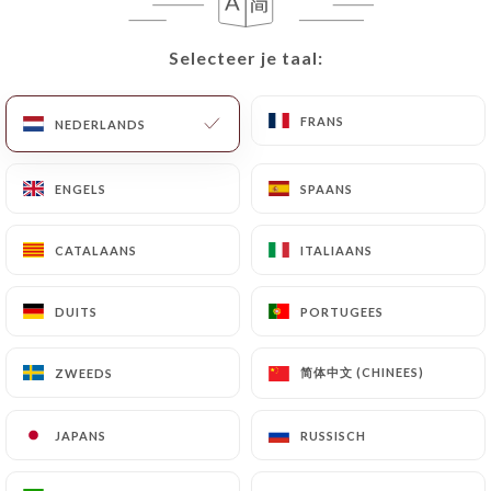
NL
MENU
Selecteer je taal:
Selecteer je taal:
FRANS
FRANS
NEDERLANDS
NEDERLANDS
ENGELS
ENGELS
SPAANS
SPAANS
/
HOME
CONTACT
Contact
CATALAANS
CATALAANS
ITALIAANS
ITALIAANS
DUITS
DUITS
PORTUGEES
PORTUGEES
简体中文 (CHINEES)
简体中文 (CHINEES)
ZWEEDS
ZWEEDS
JAPANS
JAPANS
RUSSISCH
RUSSISCH
Bistrot de l'Oulette