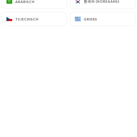
한국어 (KOREAANS)
한국어 (KOREAANS)
ARABISCH
ARABISCH
38 Rue des Tournelles
75004 Paris France
TSJECHISCH
TSJECHISCH
GRIEKS
GRIEKS
+33142714333
Naam
E-mail
Telefoonnummer