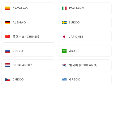
CATALÃO
CATALÃO
ITALIANO
ITALIANO
ALEMÃO
ALEMÃO
SUECO
SUECO
简体中文 (CHINÊS)
简体中文 (CHINÊS)
JAPONÊS
JAPONÊS
RUSSO
RUSSO
ÁRABE
ÁRABE
한국어 (COREANO)
한국어 (COREANO)
NEERLANDÊS
NEERLANDÊS
CHECO
CHECO
GREGO
GREGO