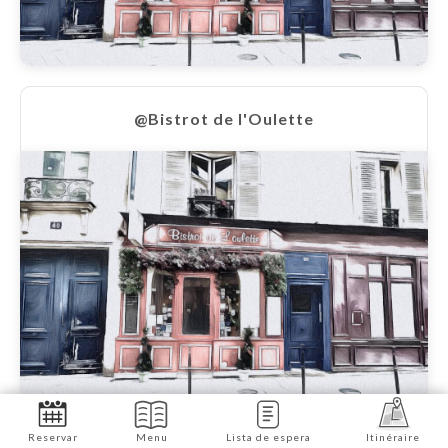
@Bistrot de l'Oulette
Reservar
Menu
Lista de espera
Itinéraire