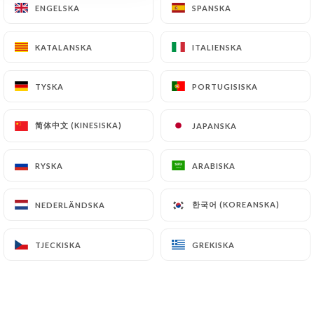
ENGELSKA
ENGELSKA
SPANSKA
SPANSKA
KATALANSKA
KATALANSKA
ITALIENSKA
ITALIENSKA
Bistrot de l’Oulette – Restaurant traditionnel
parisien
TYSKA
TYSKA
PORTUGISISKA
PORTUGISISKA
简体中文 (KINESISKA)
简体中文 (KINESISKA)
JAPANSKA
JAPANSKA
Cuisine française authentique au cœur du
Marais. Plats traditionnels, produits de saison
RYSKA
RYSKA
ARABISKA
ARABISKA
et ambiance parisienne.
한국어 (KOREANSKA)
한국어 (KOREANSKA)
NEDERLÄNDSKA
NEDERLÄNDSKA
Au Bistrot de l’Oulette, nous cultivons l’art du
bistrot parisien avec passion.
TJECKISKA
TJECKISKA
GREKISKA
GREKISKA
Situé rue des Tournelles, à deux pas de la Place
des Vosges, notre restaurant vous accueille
dans une ambiance chaleureuse et authentique